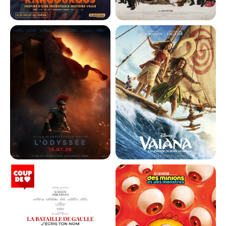
CHARLIE ET LES KANGOUROUS
DE LA COMÉDIE-FRANÇAISE
Horaires et Infos
Horaires et Infos
Bande-annonce
Bande-annonce
Réservation
Réservation
Comédie, Famili...
Comédie
VF
VF
L'ODYSSÉE
VAIANA, LA LÉGENDE DU BOUT
DU MONDE
Horaires et Infos
Horaires et Infos
Bande-annonce
Bande-annonce