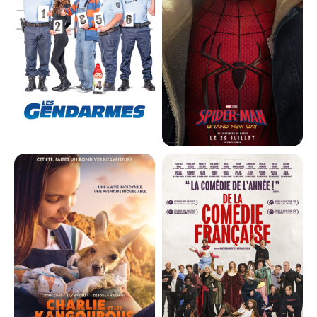
Bande-annonce
Réservation
Réservation
Science-Fiction,...
Animation, Avent...
VF
VF
LES GENDARMES
SPIDER-MAN: BRAND NEW DAY
Horaires et Infos
Horaires et Infos
Bande-annonce
Bande-annonce
Réservation
Réservation
Comédie
Action, Aventure...
VF
VF