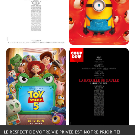
Réservation
Réservation
Action, Fantasti...
Aventure, Famili...
VOST
VF
VF
LA BATAILLE DE GAULLE - PARTIE
DES MINIONS ET DES MONSTRES
2 : J'ÉCRIS TON NOM
Horaires et Infos
Horaires et Infos
Bande-annonce
Bande-annonce
Réservation
Réservation
Animation, Comé...
Histoire, Drame,...
VF
VF
LE RESPECT DE VOTRE VIE PRIVÉE EST NOTRE PRIORITÉ!
TOY STORY 5
LA BATAILLE DE GAULLE - L'ÂGE